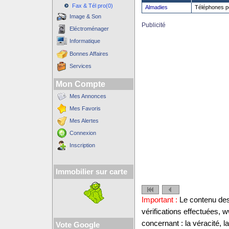
Fax & Tél pro(0)
Almadies
Téléphones p
Image & Son
Publicité
Eléctroménager
Informatique
Bonnes Affaires
Services
Mon Compte
Mes Annonces
Mes Favoris
Mes Alertes
Connexion
Inscription
Immobilier sur carte
Important :
Le contenu des 
vérifications effectuées
concernant : la véracité, 
Vote Google