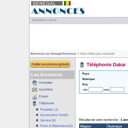
07/08/2026 17:00:41
Bienvenue sur Senegal Annonces.
> Vous n'êtes pas connecté.
Téléphonie Dakar
Pays
Les Annonces
Rubrique
Immobilier
Prix
Auto/Moto
min
max
Emploi
Téléphonie
Portables (1)
Accessoires Port(0)
Résultat de votre recherche :
1 an
Service (0)
Fixes & Répondeurs(0)
Région
Rubrique