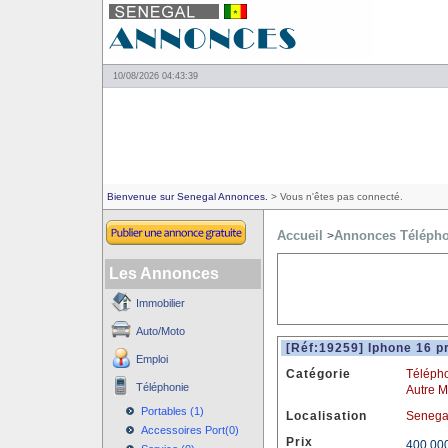
10/08/2026 04:43:39
Bienvenue sur Senegal Annonces.
> Vous n'êtes pas connecté.
Accueil
Annonces Télépho
>
Les Annonces
Immobilier
Auto/Moto
[Réf:19259] Iphone 16 
Emploi
Catégorie
Télépho
Téléphonie
Autre 
Portables (1)
Localisation
Senega
Accessoires Port(0)
Prix
400 00