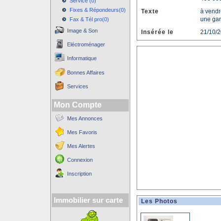
Service (0)
Fixes & Répondeurs(0)
Texte
à vendr
une gar
Fax & Tél pro(0)
Image & Son
Insérée le
21/10/
Eléctroménager
Informatique
Bonnes Affaires
Services
Mon Compte
Mes Annonces
Mes Favoris
Mes Alertes
Connexion
Inscription
Immobilier sur carte
Les Photos