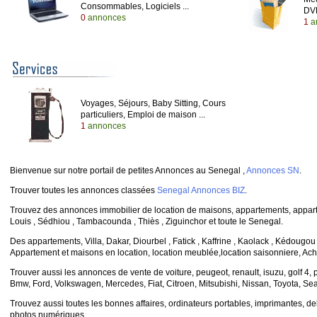
Consommables, Logiciels ...
DVD
0
annonces
1
a
Voyages, Séjours, Baby Sitting, Cours
particuliers, Emploi de maison ...
1
annonces
Bienvenue sur notre portail de petites Annonces au Senegal ,
Annonces SN
.
Trouver toutes les annonces classées
Senegal Annonces BIZ
.
Trouvez des annonces immobilier de location de maisons, appartements, appart
Louis , Sédhiou , Tambacounda , Thiès , Ziguinchor et toute le Senegal.
Des appartements, Villa, Dakar, Diourbel , Fatick , Kaffrine , Kaolack , Kédougou
Appartement et maisons en location, location meublée,location saisonniere, Ach
Trouver aussi les annonces de vente de voiture, peugeot, renault, isuzu, golf 4
Bmw, Ford, Volkswagen, Mercedes, Fiat, Citroen, Mitsubishi, Nissan, Toyota, Sea
Trouvez aussi toutes les bonnes affaires, ordinateurs portables, imprimantes, de
photos numériques.