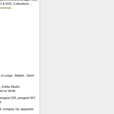
 & VHS, Collections ...
nnonces
 à Louga , Matam , Saint-
 , Kolda Studio,
at ou Vente.
, peugeot 205, peugeot 307,
t
ll, compaq, hp, appareils