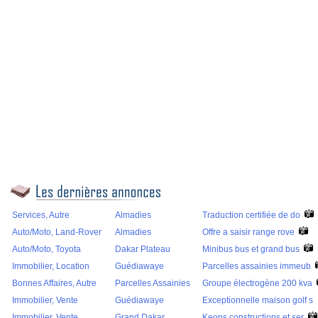
Services, Autre
Almadies
Traduction certifiée de do
Auto/Moto, Land-Rover
Almadies
Offre a saisir range rove
Auto/Moto, Toyota
Dakar Plateau
Minibus bus et grand bus
Immobilier, Location
Guédiawaye
Parcelles assainies immeub
Bonnes Affaires, Autre
Parcelles Assainies
Groupe électrogène 200 kva
Immobilier, Vente
Guédiawaye
Exceptionnelle maison golf s
Immobilier, Vente
Grand Dakar
Keops constructions et ser