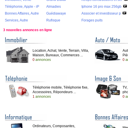
Téléphonie, Apple - iP
Almadies
Iphone 16 pro max 256gb
Bonnes Affaires, Autre
Guédiawaye
Associer et investisseur p
Services, Autre
Rufisque
Forages puits
3 nouvelles annonces en ligne
Location, Achat, Vente, Terrain, Villa,
Aut
Maison, Bureaux, Commerces ...
Piè
0
annonces
0
a
Téléphonie mobile, Téléphonie fixe,
TV,
Accessoires, Répondeurs ...
pho
1
annonces
0
a
Ordinateurs, Composantes,
Meu