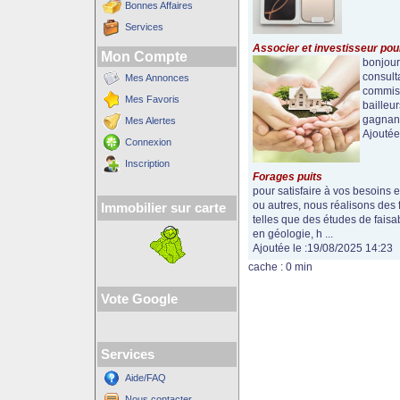
Bonnes Affaires
Services
Associer et investisseur pou
Mon Compte
bonjour
consult
Mes Annonces
commiss
Mes Favoris
bailleur
gagnant-
Mes Alertes
Ajoutée
Connexion
Inscription
Forages puits
pour satisfaire à vos besoins
ou autres, nous réalisons des f
Immobilier sur carte
telles que des études de faisab
en géologie, h ...
Ajoutée le :19/08/2025 14:23
cache : 0 min
Vote Google
Services
Aide/FAQ
Nous contacter