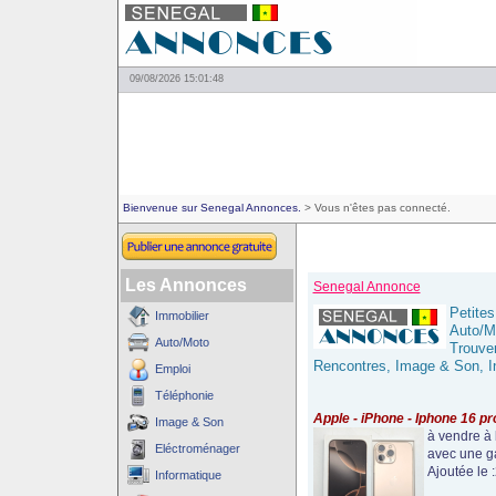
09/08/2026 15:01:48
Bienvenue sur Senegal Annonces.
> Vous n'êtes pas connecté.
Les Annonces
Senegal Annonce
Petites
Immobilier
Auto/M
Auto/Moto
Trouve
Rencontres, Image & Son, In
Emploi
Téléphonie
Apple - iPhone - Iphone 16 
Image & Son
à vendre à 
Eléctroménager
avec une ga
Ajoutée le 
Informatique