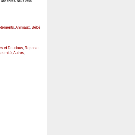
es annonces. Nous vous
êtements
,
Animaux
,
Bébé,
es et Doudous
,
Repas et
ternité
,
Autres
,