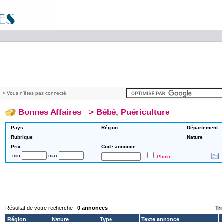
.
> Vous n'êtes pas connecté.
Bonnes Affaires
>
Bébé, Puériculture
Pays
Région
Département
Rubrique
Nature
Prix
Code annonce
min
max
Photo
Résultat de votre recherche :
0 annonces
Tri
Région
Nature
Type
Texte annonce