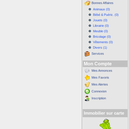
Bonnes Affaires
Animaux (0)
Bébé & Puéric. (0)
Jouets (0)
Librairie (0)
Meuble (0)
Bricolage (0)
Vêtements (0)
Divers (1)
Services
Mon Compte
Mes Annonces
Mes Favoris
Mes Alertes
Connexion
Inscription
Immobilier sur carte