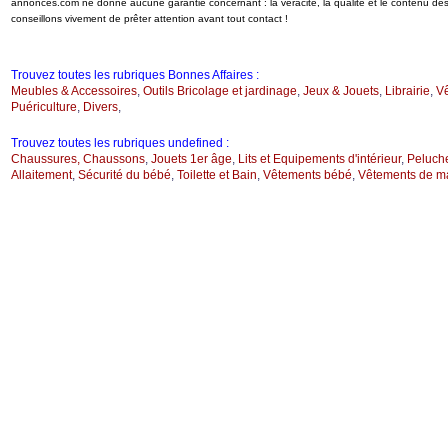
annonces.com ne donne aucune garantie concernant : la véracité, la qualité et le contenu d
conseillons vivement de prêter attention avant tout contact !
Trouvez toutes les rubriques Bonnes Affaires :
Meubles & Accessoires
,
Outils Bricolage et jardinage
,
Jeux & Jouets
,
Librairie
,
V
Puériculture
,
Divers
,
Trouvez toutes les rubriques undefined :
Chaussures, Chaussons
,
Jouets 1er âge
,
Lits et Equipements d'intérieur
,
Peluch
Allaitement
,
Sécurité du bébé
,
Toilette et Bain
,
Vêtements bébé
,
Vêtements de ma