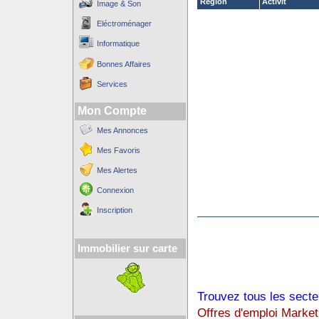
Région
Activit´
Image & Son
Eléctroménager
Informatique
Bonnes Affaires
Services
Mon Compte
Mes Annonces
Mes Favoris
Mes Alertes
Connexion
Inscription
Immobilier sur carte
Trouvez tous les secte
Offres d'emploi Market