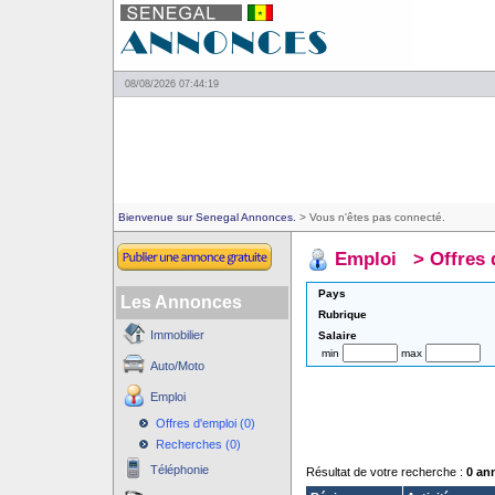
08/08/2026 07:44:19
Bienvenue sur Senegal Annonces.
> Vous n'êtes pas connecté.
Emploi
>
Offres 
Pays
Les Annonces
Rubrique
Immobilier
Salaire
min
max
Auto/Moto
Emploi
Offres d'emploi (0)
Recherches (0)
Téléphonie
Résultat de votre recherche :
0 an