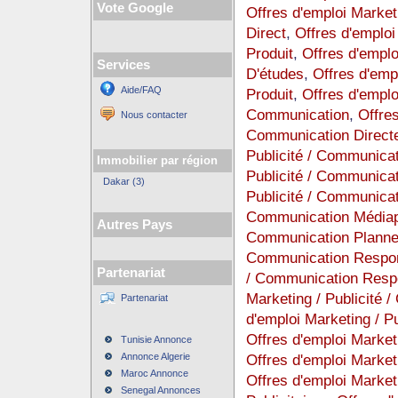
Vote Google
Offres d'emploi Market
Direct
,
Offres d'emploi
Produit
,
Offres d'emplo
Services
D'études
,
Offres d'emp
Aide/FAQ
Produit
,
Offres d'emplo
Communication
,
Offres
Nous contacter
Communication Direct
Publicité / Communicat
Immobilier par région
Publicité / Communicat
Dakar (3)
Publicité / Communica
Communication Médiap
Autres Pays
Communication Planner
Communication Respon
Partenariat
/ Communication Resp
Marketing / Publicité
Partenariat
d'emploi Marketing / 
Offres d'emploi Market
Tunisie Annonce
Annonce Algerie
Offres d'emploi Market
Maroc Annonce
Offres d'emploi Market
Senegal Annonces