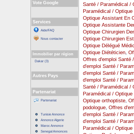
Vote Google
Santé / Paramédical /
Paramédical / Optique
Optique Assistant En G
Services
Optique Assistante Den
Aide/FAQ
Optique Chirurgien Den
Optique Chirurgien Est
Nous contacter
Optique Délégué Médic
Optique Diététicien
,
Of
Immobilier par région
Offres d'emploi Santé 
Dakar (3)
d'emploi Santé / Paramé
d'emploi Santé / Param
Autres Pays
d'emploi Santé / Param
Santé / Paramédical / 
Partenariat
Paramédical / Optique
Optique orthoptiste
,
Of
Partenariat
podologue
,
Offres d'e
d'emploi Santé / Para
Tunisie Annonce
Annonce Algerie
d'emploi Santé / Para
Maroc Annonce
Paramédical / Optique
Senegal Annonces