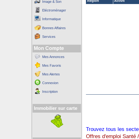
Région
Activit´
Image & Son
Eléctroménager
Informatique
Bonnes Affaires
Services
Mon Compte
Mes Annonces
Mes Favoris
Mes Alertes
Connexion
Inscription
Immobilier sur carte
Trouvez tous les secte
Offres d'emploi Santé 