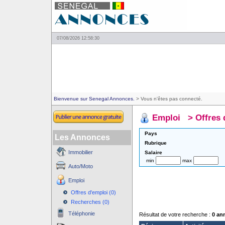
07/08/2026 12:58:30
Bienvenue sur Senegal Annonces.
> Vous n'êtes pas connecté.
Emploi
>
Offres 
Pays
Les Annonces
Rubrique
Immobilier
Salaire
min
max
Auto/Moto
Emploi
Offres d'emploi (0)
Recherches (0)
Téléphonie
Résultat de votre recherche :
0 an