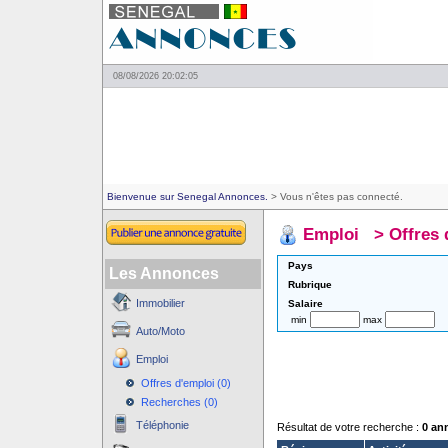
08/08/2026 20:02:05
Bienvenue sur Senegal Annonces.
> Vous n'êtes pas connecté.
Emploi
>
Offres 
Pays
Les Annonces
Rubrique
Immobilier
Salaire
min
max
Auto/Moto
Emploi
Offres d'emploi (0)
Recherches (0)
Téléphonie
Résultat de votre recherche :
0 an