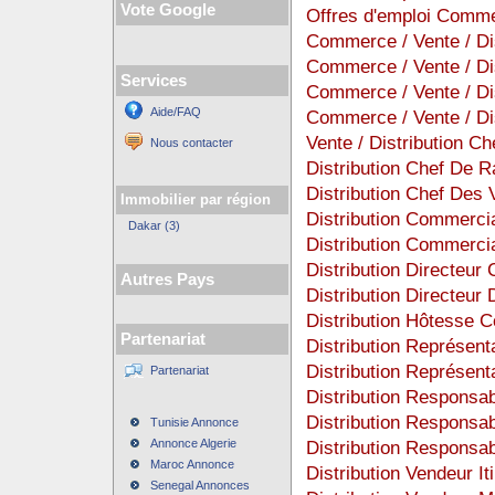
Vote Google
Offres d'emploi Commer
Commerce / Vente / Dis
Commerce / Vente / Di
Services
Commerce / Vente / Di
Aide/FAQ
Commerce / Vente / Di
Vente / Distribution Ch
Nous contacter
Distribution Chef De 
Distribution Chef Des 
Immobilier par région
Distribution Commerci
Dakar (3)
Distribution Commerci
Distribution Directeur
Autres Pays
Distribution Directeur
Distribution Hôtesse 
Partenariat
Distribution Représen
Distribution Représent
Partenariat
Distribution Responsa
Distribution Responsa
Tunisie Annonce
Annonce Algerie
Distribution Responsab
Maroc Annonce
Distribution Vendeur It
Senegal Annonces