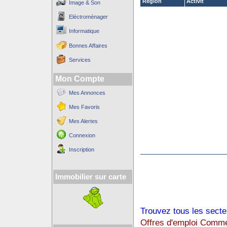
Région
Activit´
Image & Son
Eléctroménager
Informatique
Bonnes Affaires
Services
Mon Compte
Mes Annonces
Mes Favoris
Mes Alertes
Connexion
Inscription
Immobilier sur carte
Trouvez tous les secte
Offres d'emploi Comme