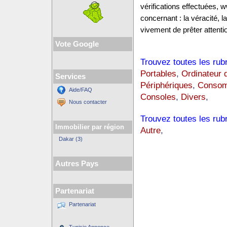
vérifications effectuées
concernant : la véracité, 
vivement de prêter attentio
Vote Google
Trouvez toutes les rub
Portables
,
Ordinateur 
Services
Périphériques
,
Consom
Aide/FAQ
Consoles
,
Divers
,
Nous contacter
Trouvez toutes les rub
Immobilier par région
Autre
,
Dakar (3)
Autres Pays
Partenariat
Partenariat