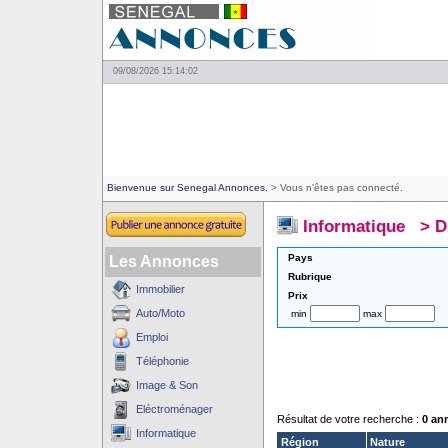
09/08/2026 15:14:02
Bienvenue sur Senegal Annonces.
> Vous n'êtes pas connecté.
Informatique
>
D
Pays
Les Annonces
Rubrique
Immobilier
Prix
Auto/Moto
min
max
Emploi
Téléphonie
Image & Son
Eléctroménager
Résultat de votre recherche :
0 an
Informatique
Région
Nature