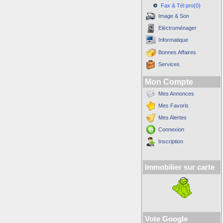
Fax & Tél pro(0)
Image & Son
Eléctroménager
Informatique
Bonnes Affaires
Services
Mon Compte
Mes Annonces
Mes Favoris
Mes Alertes
Connexion
Inscription
Immobilier sur carte
Vote Google