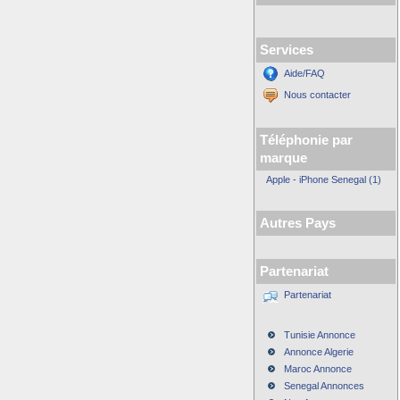
Services
Aide/FAQ
Nous contacter
Téléphonie par
marque
Apple - iPhone Senegal (1)
Autres Pays
Partenariat
Partenariat
Tunisie Annonce
Annonce Algerie
Maroc Annonce
Senegal Annonces