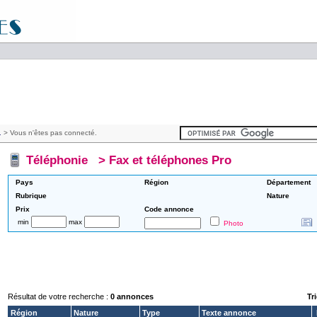
.
> Vous n'êtes pas connecté.
Téléphonie
>
Fax et téléphones Pro
Pays
Région
Département
Rubrique
Nature
Prix
Code annonce
min
max
Photo
Résultat de votre recherche :
0 annonces
Tri
Région
Nature
Type
Texte annonce