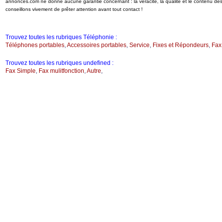
annonces.com ne donne aucune garantie concernant : la véracité, la qualité et le contenu d
conseillons vivement de prêter attention avant tout contact !
Trouvez toutes les rubriques Téléphonie :
Téléphones portables
,
Accessoires portables
,
Service
,
Fixes et Répondeurs
,
Fax
Trouvez toutes les rubriques undefined :
Fax Simple
,
Fax mulitfonction
,
Autre
,