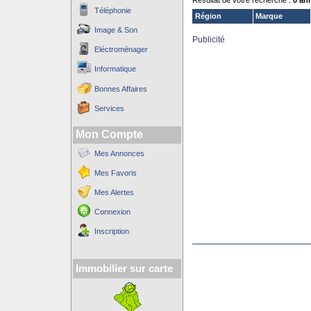
Résultat de votre recherche :
0 an
Téléphonie
Région
Marque
Image & Son
Publicité
Eléctroménager
Informatique
Bonnes Affaires
Services
Mon Compte
Mes Annonces
Mes Favoris
Mes Alertes
Connexion
Inscription
Immobilier sur carte