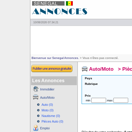
10/08/2026 07:34:21
Bienvenue sur Senegal Annonces.
> Vous n'êtes pas connecté.
Auto/Moto
>
Piè
Pays
Les Annonces
Rubrique
Immobilier
Prix
Auto/Moto
min
max
Auto (0)
Moto (0)
Nautisme (0)
Pièces Auto (0)
Emploi