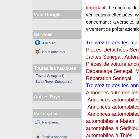
Important :
Le contenu des 
Vote Google
vérifications effectuées
concernant : la véracité, 
vivement de prêter attentio
Services
Trouvez toutes les mar
Aide/FAQ
Pièces Détachées Sen
Nous contacter
Jantes Senegal
,
Autora
Pièces de voiture anc
Toutes les marques
Dépannage Senegal
,
M
Toyota Senegal (1)
Réparation Senegal
,
Land-Rover Senegal (1)
Trouvez toutes les ann
Annonces automobiles
Autres Pays
Annonces automobiles
Annonces automobile
Annonces automobiles
Partenariat
automobiles à Matam
Partenariat
automobiles à Sédhiou
automobiles à Thiès
,
Tunisie Annonce