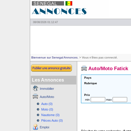
08/08/2026 01:12:47
Bienvenue sur Senegal Annonces.
> Vous n'êtes pas connecté.
Auto/Moto Fatick
Pays
Les Annonces
Rubrique
Immobilier
Prix
Auto/Moto
min
max
Auto (0)
Moto (0)
Nautisme (0)
Pièces Auto (0)
Emploi