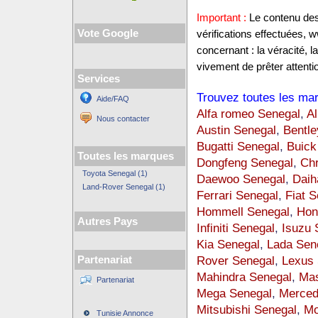
Important :
Le contenu des 
Vote Google
vérifications effectuées
concernant : la véracité, 
vivement de prêter attentio
Services
Trouvez toutes les mar
Aide/FAQ
Alfa romeo Senegal
,
Al
Nous contacter
Austin Senegal
,
Bentle
Bugatti Senegal
,
Buick
Toutes les marques
Dongfeng Senegal
,
Chr
Toyota Senegal (1)
Daewoo Senegal
,
Daih
Land-Rover Senegal (1)
Ferrari Senegal
,
Fiat S
Hommell Senegal
,
Hon
Autres Pays
Infiniti Senegal
,
Isuzu 
Kia Senegal
,
Lada Sen
Rover Senegal
,
Lexus 
Partenariat
Mahindra Senegal
,
Mas
Partenariat
Mega Senegal
,
Merced
Mitsubishi Senegal
,
Mo
Tunisie Annonce