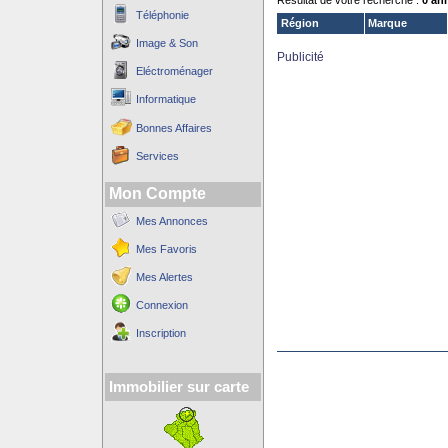
Résultat de votre recherche :
0 an
Téléphonie
Région
Marque
Image & Son
Publicité
Eléctroménager
Informatique
Bonnes Affaires
Services
Mon Compte
Mes Annonces
Mes Favoris
Mes Alertes
Connexion
Inscription
Immobilier sur carte