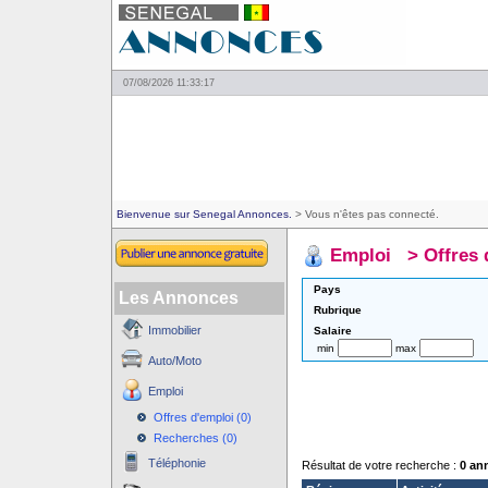
07/08/2026 11:33:17
Bienvenue sur Senegal Annonces.
> Vous n'êtes pas connecté.
Emploi
>
Offres 
Pays
Les Annonces
Rubrique
Immobilier
Salaire
min
max
Auto/Moto
Emploi
Offres d'emploi (0)
Recherches (0)
Téléphonie
Résultat de votre recherche :
0 an