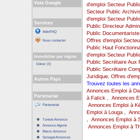
Vote Google
d'emploi Secteur Publi
Secteur Public Archivi
d'emploi Secteur Public
Services
Public Directeur Admini
Aide/FAQ
Public Documentariste
Offres d'emploi Secteu
Nous contacter
Public Haut Fonctionna
d'emploi Secteur Publi
Immobilier par région
Public Secrétaire Au
Dakar (3)
Public Secrétaire Com
Juridique
,
Offres d'emp
Autres Pays
Trouvez toutes les an
Annonces Emploi à Da
Partenariat
à Fatick
,
Annonces Em
Annonces Emploi à K
Partenariat
Emploi à Louga
,
Anno
,
Annonces Emploi à 
Tunisie Annonce
Annonce Algerie
Annonces Emploi à Th
Maroc Annonce
Senegal Annonces