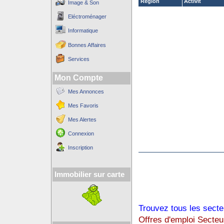
Région
Activit´
Image & Son
Eléctroménager
Informatique
Bonnes Affaires
Services
Mon Compte
Mes Annonces
Mes Favoris
Mes Alertes
Connexion
Inscription
Immobilier sur carte
Trouvez tous les secte
Offres d'emploi Secteu