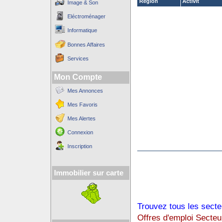
Région
Activit´
Image & Son
Eléctroménager
Informatique
Bonnes Affaires
Services
Mon Compte
Mes Annonces
Mes Favoris
Mes Alertes
Connexion
Inscription
Immobilier sur carte
Trouvez tous les secte
Offres d'emploi Secteu