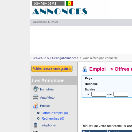
07/08/2026 14:35:09
Bienvenue sur Senegal Annonces.
> Vous n'êtes pas connecté.
Emploi
>
Offres 
Pays
Les Annonces
Rubrique
Immobilier
Salaire
min
max
Auto/Moto
Emploi
Offres d'emploi (0)
Recherches (0)
Téléphonie
Résultat de votre recherche :
0 an