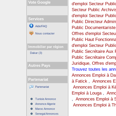
Vote Google
d'emploi Secteur Publi
Secteur Public Archivi
d'emploi Secteur Public
Services
Public Directeur Admini
Aide/FAQ
Public Documentariste
Offres d'emploi Secteu
Nous contacter
Public Haut Fonctionna
d'emploi Secteur Publi
Immobilier par région
Public Secrétaire Au
Dakar (3)
Public Secrétaire Com
Juridique
,
Offres d'emp
Autres Pays
Trouvez toutes les an
Annonces Emploi à Da
Partenariat
à Fatick
,
Annonces Em
Annonces Emploi à K
Partenariat
Emploi à Louga
,
Anno
,
Annonces Emploi à 
Tunisie Annonce
Annonce Algerie
Annonces Emploi à Th
Maroc Annonce
Senegal Annonces