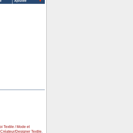
e
Ajoutée
oi Textile / Mode et
r Créateur/Designer Textile
,