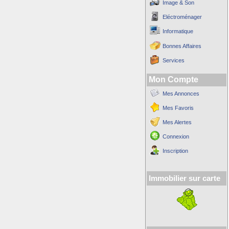
Image & Son
Eléctroménager
Informatique
Bonnes Affaires
Services
Mon Compte
Mes Annonces
Mes Favoris
Mes Alertes
Connexion
Inscription
Immobilier sur carte