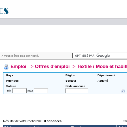
.
> Vous n'êtes pas connecté.
Emploi
>
Offres d'emploi
>
Textile / Mode et habil
Pays
Région
Département
Rubrique
Secteur
Activité
Salaire
Code annonce
min
max
Résultat de votre recherche :
0 annonces
Tri