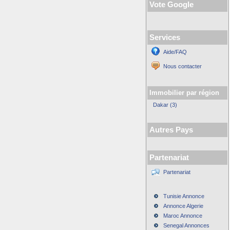
Vote Google
Services
Aide/FAQ
Nous contacter
Immobilier par région
Dakar (3)
Autres Pays
Partenariat
Partenariat
Tunisie Annonce
Annonce Algerie
Maroc Annonce
Senegal Annonces