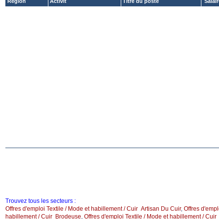
Région
Activit´
Titre du poste
Salair
Trouvez tous les secteurs :
Offres d'emploi Textile / Mode et habillement / Cuir Artisan Du Cuir
,
Offres d'empl
habillement / Cuir Brodeuse
,
Offres d'emploi Textile / Mode et habillement / Cui