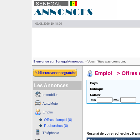
06/08/2026 19:48:26
Bienvenue sur Senegal Annonces.
> Vous n'êtes pas connecté.
Emploi
>
Offres 
Pays
Les Annonces
Rubrique
Immobilier
Salaire
min
max
Auto/Moto
Emploi
Offres d'emploi (0)
Recherches (0)
Téléphonie
Résultat de votre recherche :
0 an