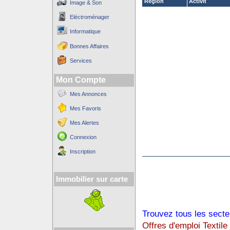
Région
Activit´
Image & Son
Eléctroménager
Informatique
Bonnes Affaires
Services
Mon Compte
Mes Annonces
Mes Favoris
Mes Alertes
Connexion
Inscription
Immobilier sur carte
Trouvez tous les secte
Offres d'emploi Textile