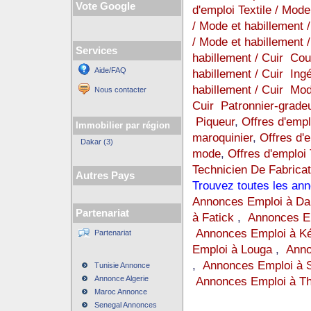
Vote Google
d'emploi Textile / Mod
/ Mode et habillement 
/ Mode et habillement 
Services
habillement / Cuir Cou
Aide/FAQ
habillement / Cuir Ingé
habillement / Cuir Mod
Nous contacter
Cuir Patronnier-grade
Piqueur
,
Offres d'empl
Immobilier par région
maroquinier
,
Offres d'e
Dakar (3)
mode
,
Offres d'emploi 
Technicien De Fabricat
Autres Pays
Trouvez toutes les an
Annonces Emploi à Da
Partenariat
à Fatick
,
Annonces Em
Annonces Emploi à K
Partenariat
Emploi à Louga
,
Anno
,
Annonces Emploi à 
Tunisie Annonce
Annonce Algerie
Annonces Emploi à Th
Maroc Annonce
Senegal Annonces