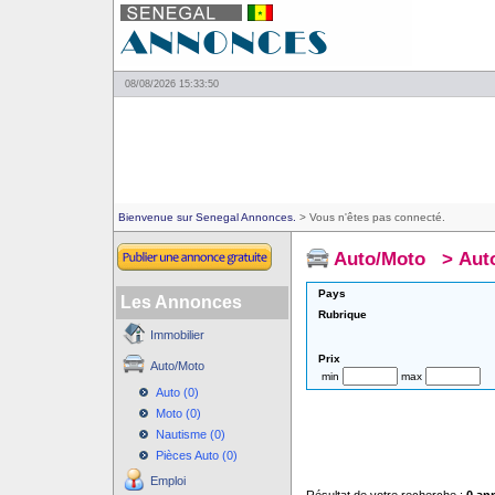
08/08/2026 15:33:50
Bienvenue sur Senegal Annonces.
> Vous n'êtes pas connecté.
Auto/Moto
>
Aut
Pays
Les Annonces
Rubrique
Immobilier
Prix
Auto/Moto
min
max
Auto (0)
Moto (0)
Nautisme (0)
Pièces Auto (0)
Emploi