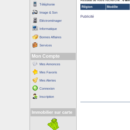
Résultat de votre recherche :
0 an
Téléphonie
Région
Modèle
Image & Son
Publicité
Eléctroménager
Informatique
Bonnes Affaires
Services
Mon Compte
Mes Annonces
Mes Favoris
Mes Alertes
Connexion
Inscription
Immobilier sur carte