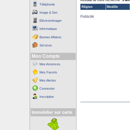
Résultat de votre recherche :
0 an
Téléphonie
Région
Modèle
Image & Son
Publicité
Eléctroménager
Informatique
Bonnes Affaires
Services
Mon Compte
Mes Annonces
Mes Favoris
Mes Alertes
Connexion
Inscription
Immobilier sur carte