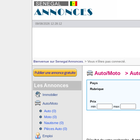
09/08/2026 12:28:12
Bienvenue sur Senegal Annonces.
> Vous n'êtes pas connecté.
Auto/Moto
>
Aut
Pays
Les Annonces
Rubrique
Immobilier
Prix
Auto/Moto
min
max
Auto (0)
Moto (0)
Nautisme (0)
Pièces Auto (0)
Emploi