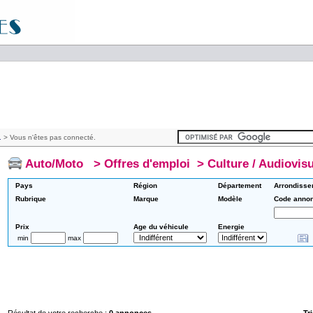
.
> Vous n'êtes pas connecté.
Auto/Moto
>
Offres d'emploi
>
Culture / Audiovisu
Pays
Région
Département
Arrondisse
Rubrique
Marque
Modèle
Code anno
Prix
Age du véhicule
Energie
min
max