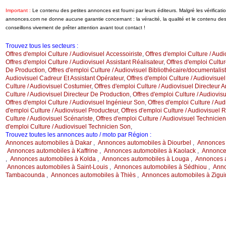
Important :
Le contenu des petites annonces est fourni par leurs éditeurs. Malgré les vérificat
annonces.com ne donne aucune garantie concernant : la véracité, la qualité et le contenu d
conseillons vivement de prêter attention avant tout contact !
Trouvez tous les secteurs :
Offres d'emploi Culture / Audiovisuel Accessoiriste
,
Offres d'emploi Culture / Aud
Offres d'emploi Culture / Audiovisuel Assistant Réalisateur
,
Offres d'emploi Cultur
De Production
,
Offres d'emploi Culture / Audiovisuel Bibliothécaire/documentalis
Audiovisuel Cadreur Et Assistant Opérateur
,
Offres d'emploi Culture / Audiovisu
Culture / Audiovisuel Costumier
,
Offres d'emploi Culture / Audiovisuel Directeur Ar
Culture / Audiovisuel Directeur De Production
,
Offres d'emploi Culture / Audiovis
Offres d'emploi Culture / Audiovisuel Ingénieur Son
,
Offres d'emploi Culture / Aud
d'emploi Culture / Audiovisuel Producteur
,
Offres d'emploi Culture / Audiovisuel R
Culture / Audiovisuel Scénariste
,
Offres d'emploi Culture / Audiovisuel Technicie
d'emploi Culture / Audiovisuel Technicien Son
,
Trouvez toutes les annonces auto / moto par Région :
Annonces automobiles à Dakar
,
Annonces automobiles à Diourbel
,
Annonces 
Annonces automobiles à Kaffrine
,
Annonces automobiles à Kaolack
,
Annonce
,
Annonces automobiles à Kolda
,
Annonces automobiles à Louga
,
Annonces 
Annonces automobiles à Saint-Louis
,
Annonces automobiles à Sédhiou
,
Anno
Tambacounda
,
Annonces automobiles à Thiès
,
Annonces automobiles à Zigui