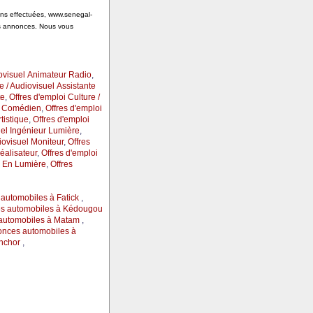
ions effectuées, www.senegal-
es annonces. Nous vous
iovisuel Animateur Radio
,
e / Audiovisuel Assistante
te
,
Offres d'emploi Culture /
el Comédien
,
Offres d'emploi
tistique
,
Offres d'emploi
uel Ingénieur Lumière
,
iovisuel Moniteur
,
Offres
éalisateur
,
Offres d'emploi
n En Lumière
,
Offres
automobiles à Fatick
,
s automobiles à Kédougou
automobiles à Matam
,
nces automobiles à
nchor
,