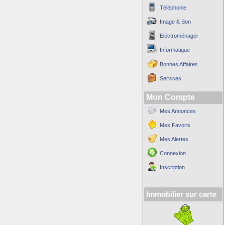
Téléphonie
Image & Son
Eléctroménager
Informatique
Bonnes Affaires
Services
Mon Compte
Mes Annonces
Mes Favoris
Mes Alertes
Connexion
Inscription
Immobilier sur carte