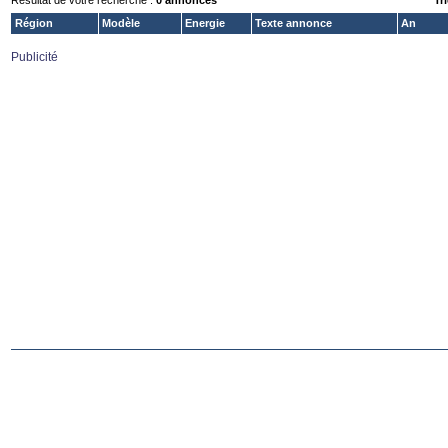
Résultat de votre recherche :
0 annonces
Tri
Région
Modèle
Energie
Texte annonce
An
Publicité