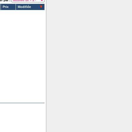
er par :
Prix
Modifiée